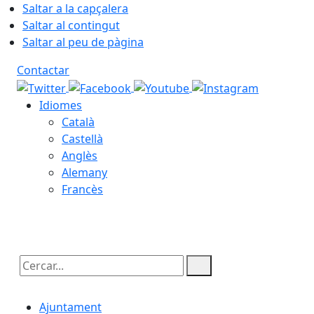
Saltar a la capçalera
Saltar al contingut
Saltar al peu de pàgina
Contactar
Idiomes
Català
Castellà
Anglès
Alemany
Francès
07.08.2026 | 04:34
Cercar:
Ajuntament