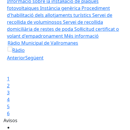
Informació sobre la instal·lació de plaques
fotovoltaiques
Instància genèrica
Procediment
d'habilitació dels allotjaments turístics
Servei de
recollida de voluminosos
Servei de recollida
domiciliària de restes de poda
Sol·licitud certificat o
volant d'empadronament
Més informació
Ràdio Municipal de Vallromanes
Pis
Ràdio Municipal de Vallromanes
Pis
Anterior
Següent
Iniciar presentació
Aturar presentació
tualitat municipal
1
2
3
4
5
6
Avisos