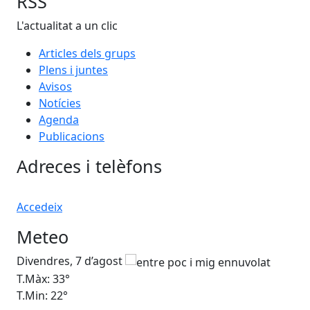
L'actualitat a un clic
Articles dels grups
Plens i juntes
Avisos
Notícies
Agenda
Publicacions
Adreces i telèfons
Accedeix
Meteo
Divendres, 7 d’agost
Dis
T.Màx: 33°
T.M
T.Min: 22°
T.M