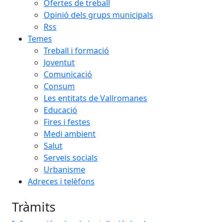
Ofertes de treball
Opinió dels grups municipals
Rss
Temes
Treball i formació
Joventut
Comunicació
Consum
Les entitats de Vallromanes
Educació
Fires i festes
Medi ambient
Salut
Serveis socials
Urbanisme
Adreces i telèfons
Tràmits