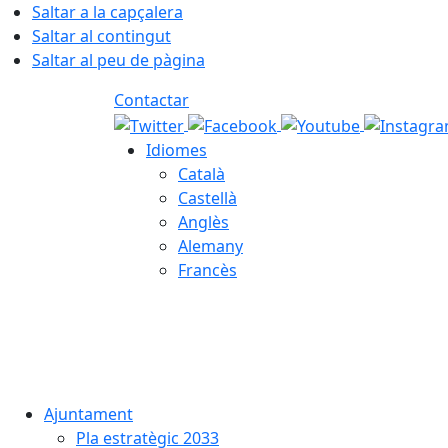
Saltar a la capçalera
Saltar al contingut
Saltar al peu de pàgina
Contactar
Idiomes
Català
Castellà
Anglès
Alemany
Francès
07.08.2026 | 19:15
Ajuntament
Pla estratègic 2033