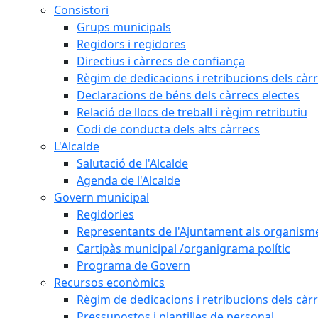
Consistori
Grups municipals
Regidors i regidores
Directius i càrrecs de confiança
Règim de dedicacions i retribucions dels càrr
Declaracions de béns dels càrrecs electes
Relació de llocs de treball i règim retributiu
Codi de conducta dels alts càrrecs
L'Alcalde
Salutació de l'Alcalde
Agenda de l'Alcalde
Govern municipal
Regidories
Representants de l'Ajuntament als organisme
Cartipàs municipal /organigrama polític
Programa de Govern
Recursos econòmics
Règim de dedicacions i retribucions dels càrr
Pressupostos i plantilles de personal