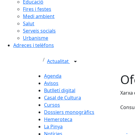
Educació
Fires i festes
Medi ambient
Salut
Serveis socials
Urbanisme
Adreces i telèfons
Actualitat
Of
Agenda
Avisos
Butlletí digital
Xarxa 
Casal de Cultura
Cursos
Consul
Dossiers monogràfics
Hemeroteca
La Pinya
Fa
Notícies