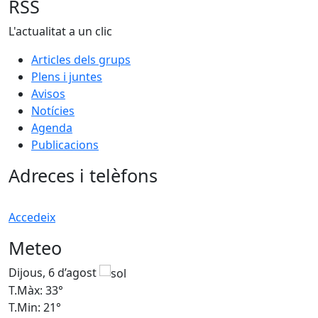
RSS
L'actualitat a un clic
Articles dels grups
Plens i juntes
Avisos
Notícies
Agenda
Publicacions
Adreces i telèfons
Accedeix
Meteo
Dijous, 6 d’agost
D
T.Màx: 33°
T
T.Min: 21°
T