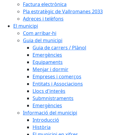
Factura electrònica
Pla estratègic de Vallromanes 2033
Adreces i telèfons
El municipi
Com arribar-hi
Guia del municipi
Guia de carrers / Plànol
Emergències
Equipaments
Menjar i dormir
Empreses i comerços
Entitats i Associacions
Llocs d'interès
Submnistraments
Emergències
Informació del municipi
Introducció
Història
El municipi en xifres