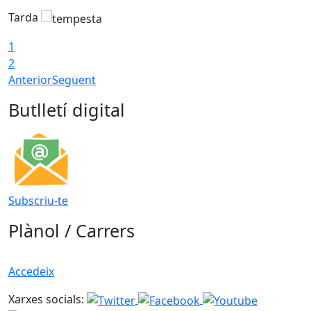
Tarda
T
1
2
Anterior
Següent
Butlletí digital
Subscriu-te
Plànol / Carrers
Accedeix
Xarxes socials: