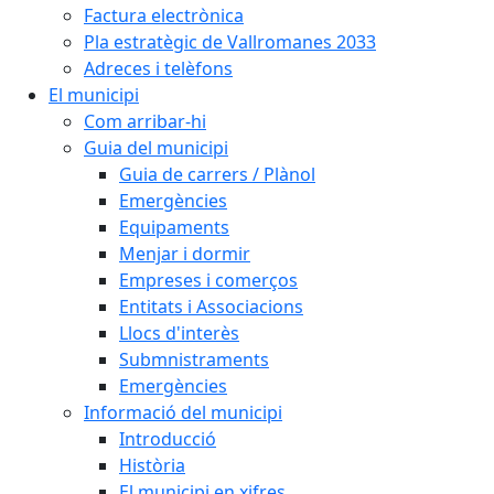
Factura electrònica
Pla estratègic de Vallromanes 2033
Adreces i telèfons
El municipi
Com arribar-hi
Guia del municipi
Guia de carrers / Plànol
Emergències
Equipaments
Menjar i dormir
Empreses i comerços
Entitats i Associacions
Llocs d'interès
Submnistraments
Emergències
Informació del municipi
Introducció
Història
El municipi en xifres