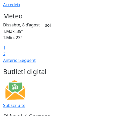
Accedeix
Meteo
Dissabte, 8 d’agost
D
T.Màx: 35°
T
T.Min: 23°
T
1
2
Anterior
Següent
Butlletí digital
Subscriu-te