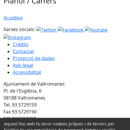
Plànol / Carrers
Accedeix
Xarxes socials:
Crèdits
Contactar
Protecció de dades
Avís legal
Accessibilitat
Ajuntament de Vallromanes
Pl. de l'Església, 6
08188 Vallromanes
Tel. 93 5729159
Fax 93 5729190
NIF P0829700D
Aquest lloc web fa servir cookies pròpies i de tercers per
facilitar-te una experiència de navegació òptima i recollir