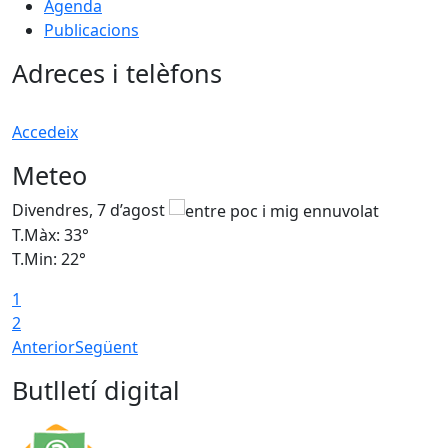
Agenda
Publicacions
Adreces i telèfons
Accedeix
Meteo
Divendres, 7 d’agost
D
T.Màx: 33°
T
T.Min: 22°
T
1
2
Anterior
Següent
Butlletí digital