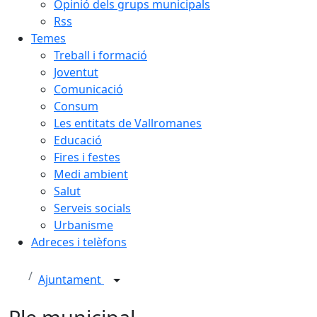
Opinió dels grups municipals
Rss
Temes
Treball i formació
Joventut
Comunicació
Consum
Les entitats de Vallromanes
Educació
Fires i festes
Medi ambient
Salut
Serveis socials
Urbanisme
Adreces i telèfons
Ajuntament