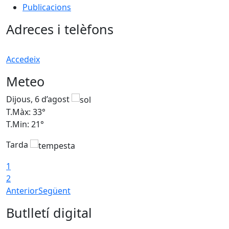
Publicacions
Adreces i telèfons
Accedeix
Meteo
Dijous, 6 d’agost
D
T.Màx: 33°
T
T.Min: 21°
T
Tarda
T
1
2
Anterior
Següent
Butlletí digital