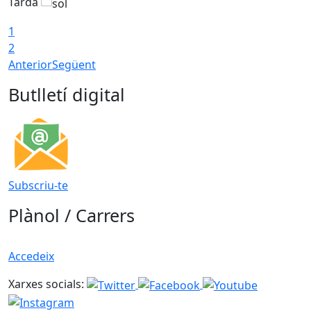
Tarda
T
1
2
Anterior
Següent
Butlletí digital
Subscriu-te
Plànol / Carrers
Accedeix
Xarxes socials: