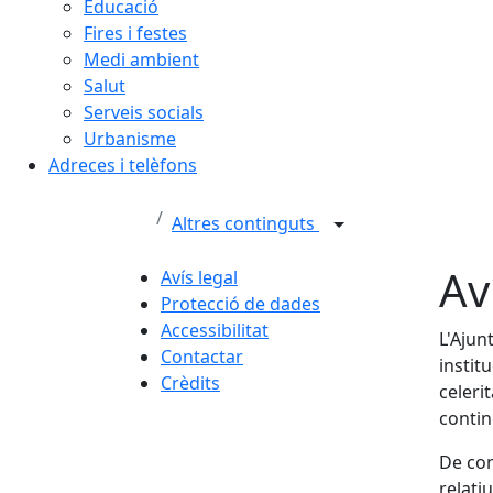
Educació
Fires i festes
Medi ambient
Salut
Serveis socials
Urbanisme
Adreces i telèfons
Altres continguts
Av
Avís legal
Protecció de dades
Accessibilitat
L'Ajun
Contactar
instit
Crèdits
celeri
contin
De con
relati