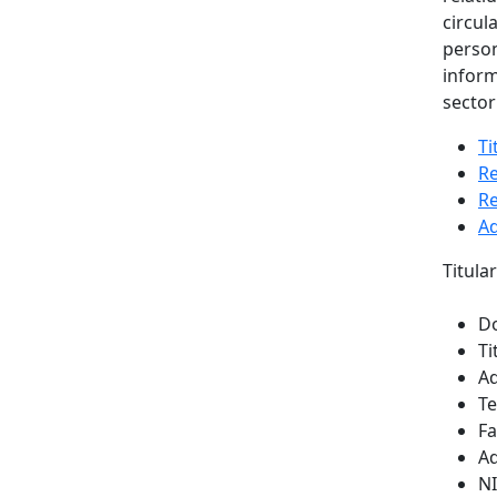
circul
person
inform
sector
Ti
Re
Re
Ad
Titula
D
Ti
A
Te
Fa
Ad
NI