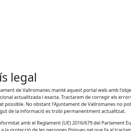
ís legal
tament de Vallromanes manté aquest portal web amb l'objecti
ucional actualitzada i exacta. Tractarem de corregir els err
tat possible. No obstant l'Ajuntament de Vallromanes no pot g
gut de la informació es trobi permanentment actualitzat.
formitat amb el Reglament (UE) 2016/679 del Parlament Euro
u a la protecció de les persones físiques pel que fa al tracta