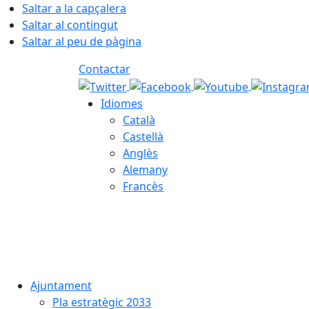
Saltar a la capçalera
Saltar al contingut
Saltar al peu de pàgina
Contactar
Idiomes
Català
Castellà
Anglès
Alemany
Francès
09.08.2026 | 07:36
Ajuntament
Pla estratègic 2033