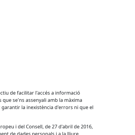
u de facilitar l'accés a informació
ors que se'ns assenyali amb la màxima
arantir la inexistència d'errors ni que el
peu i del Consell, de 27 d'abril de 2016,
ment de dades personals i a la lliure