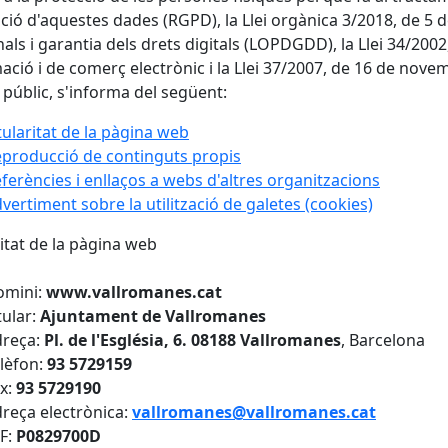
ació d'aquestes dades (RGPD), la Llei orgànica 3/2018, de 5
als i garantia dels drets digitals (LOPDGDD), la Llei 34/2002, 
ació i de comerç electrònic i la Llei 37/2007, de 16 de novem
 públic, s'informa del següent:
tularitat de la pàgina web
producció de continguts propis
ferències i enllaços a webs d'altres organitzacions
vertiment sobre la utilització de galetes (cookies)
ritat de la pàgina web
omini:
www.vallromanes.cat
tular:
Ajuntament de Vallromanes
dreça:
Pl. de l'Església, 6.
08188 Vallromanes
, Barcelona
lèfon:
93 5729159
x:
93 5729190
reça electrònica:
vallromanes@vallromanes.cat
F:
P0829700D