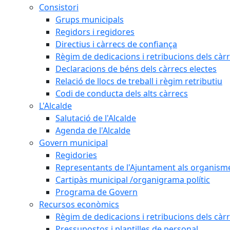
Consistori
Grups municipals
Regidors i regidores
Directius i càrrecs de confiança
Règim de dedicacions i retribucions dels càrr
Declaracions de béns dels càrrecs electes
Relació de llocs de treball i règim retributiu
Codi de conducta dels alts càrrecs
L'Alcalde
Salutació de l'Alcalde
Agenda de l'Alcalde
Govern municipal
Regidories
Representants de l'Ajuntament als organisme
Cartipàs municipal /organigrama polític
Programa de Govern
Recursos econòmics
Règim de dedicacions i retribucions dels càrr
Pressupostos i plantilles de personal