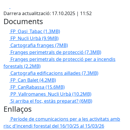
Facebook
X
Darrera actualització: 17.10.2025 | 11:52
Documents
FP_Oasi_Tabac
(1.3MB)
FP_Nucli Urbà
(9.9MB)
Cartografia franges
(7MB)
Franges perimetrals de protecció
(7.3MB)
Franges perimetrals de protecció per a incendis
forestals
(2.2MB)
Cartografia edificacions aïllades
(7.3MB)
FP_Can Balet
(4.2MB)
FP_CanRabassa
(15.6MB)
PP_Vallromanes_Nucli Urbà
(10.2MB)
Si arriba el foc, estàs preparat?
(6MB)
Enllaços
Període de comunicacions per a les activitats amb
risc d'incendi forestal del 16/10/25 al 15/03/26