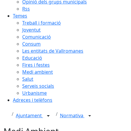
Opinió dels grups municipals
Rss
Temes
Treball i formació
Joventut
Comunicació
Consum
Les entitats de Vallromanes
Educació
Fires i festes
Medi ambient
Salut
Serveis socials
Urbanisme
Adreces i telèfons
Ajuntament
Normativa