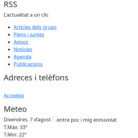
RSS
L'actualitat a un clic
Articles dels grups
Plens i juntes
Avisos
Notícies
Agenda
Publicacions
Adreces i telèfons
Accedeix
Meteo
Divendres, 7 d’agost
D
T.Màx: 33°
T
T.Min: 22°
T