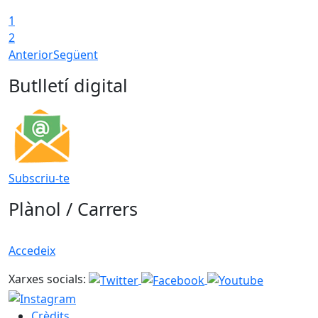
1
2
Anterior
Següent
Butlletí digital
Subscriu-te
Plànol / Carrers
Accedeix
Xarxes socials:
Crèdits