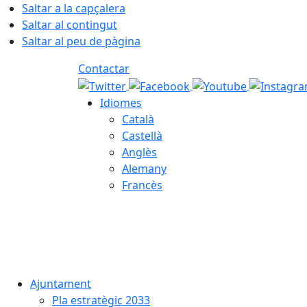
Saltar a la capçalera
Saltar al contingut
Saltar al peu de pàgina
Contactar
Idiomes
Català
Castellà
Anglès
Alemany
Francès
06.08.2026 | 09:34
Ajuntament
Pla estratègic 2033