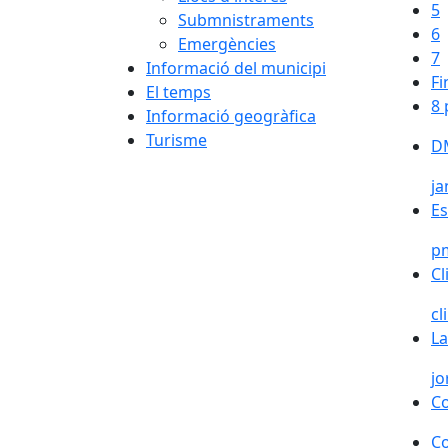
5
Submnistraments
6
Emergències
7
Informació del municipi
Fi
El temps
8 
Informació geogràfica
Turisme
DM
j
Es
p
Cl
c
La
jo
Co
Co