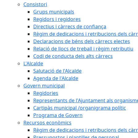
Consistori
Grups municipals
Regidors i regidores
Directius i càrrecs de confiança
Règim de dedicacions i retribucions dels càrr
Declaracions de béns dels càrrecs electes
Relació de llocs de treball i règim retributiu
Codi de conducta dels alts càrrecs
L'Alcalde
Salutació de l'Alcalde
Agenda de l'Alcalde
Govern municipal
Regidories
Representants de l'Ajuntament als organisme
Cartipàs municipal /organigrama polític
Programa de Govern
Recursos econòmics
Règim de dedicacions i retribucions dels càrr
Pressupostos i plantilles de personal