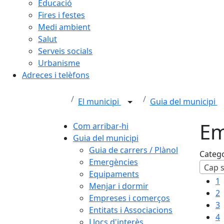
Educació
Fires i festes
Medi ambient
Salut
Serveis socials
Urbanisme
Adreces i telèfons
El municipi
Guia del municipi
Em
Com arribar-hi
Guia del municipi
Guia de carrers / Plànol
Categ
Emergències
Cap s
Equipaments
1
Menjar i dormir
2
Empreses i comerços
3
Entitats i Associacions
4
Llocs d'interès