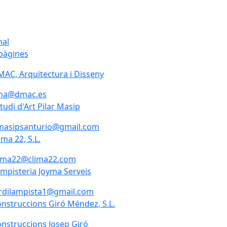
nal
pàgines
AC, Arquitectura i Disseny
ana@dmac.es
tudi d'Art Pilar Masip
masipsanturio@gmail.com
ima 22, S.L.
lima22@clima22.com
mpisteria Joyma Serveis
rdilampista1@gmail.com
nstruccions Giró Méndez, S.L.
nstruccions Josep Giró