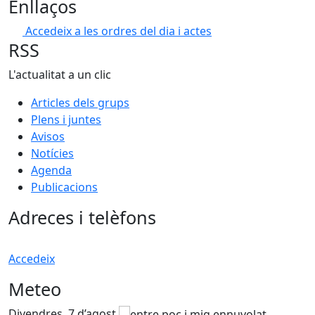
Enllaços
Accedeix a les ordres del dia i actes
RSS
L'actualitat a un clic
Articles dels grups
Plens i juntes
Avisos
Notícies
Agenda
Publicacions
Adreces i telèfons
Accedeix
Meteo
Divendres, 7 d’agost
D