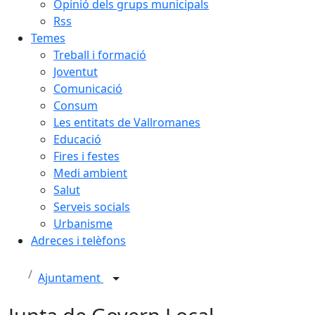
Opinió dels grups municipals
Rss
Temes
Treball i formació
Joventut
Comunicació
Consum
Les entitats de Vallromanes
Educació
Fires i festes
Medi ambient
Salut
Serveis socials
Urbanisme
Adreces i telèfons
Ajuntament