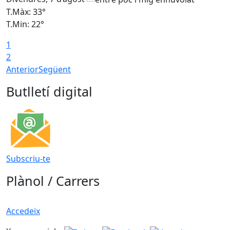
T.Màx: 33°
T
T.Min: 22°
T
1
2
Anterior
Següent
Butlletí digital
Subscriu-te
Plànol / Carrers
Accedeix