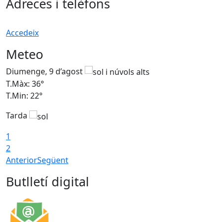
Adreces i telèfons
Accedeix
Meteo
Diumenge, 9 d’agost
D
T.Màx: 36°
T
T.Min: 22°
T
Tarda
T
1
2
Anterior
Següent
Butlletí digital