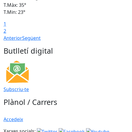
T.Màx: 35°
T
T.Min: 23°
T
1
2
Anterior
Següent
Butlletí digital
Subscriu-te
Plànol / Carrers
Accedeix
Xarxes socials: