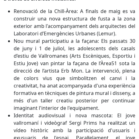
Renovació de la Chill-Àrea:
A finals de maig es va
construir una nova estructura de fusta a la zona
exterior amb l'acompanyament dels arquitectes del
Laboratori d’Emergències Urbanes (Lemur).
Nou mural participatiu a la façana:
Els passats 30
de juny i 1 de juliol, les adolescents dels casals
d’estiu de Vallromanes (Arts Escèniques, Esportiu i
Estiu Jove) van pintar la façana de l’Àrea51 sota la
direcció de l’artista Erb Mon. La intervenció, plena
de colors vius que simbolitzen el canvi i la
creativitat, ha anat acompanyada d'una experiència
formativa en tècniques de pintura mural i disseny, a
més d'un taller creatiu posterior per continuar
imaginant l'interior de l'equipament.
Identitat audiovisual i nova mascota:
El jove
vallromaní i videògraf Sergi Prims ha realitzat un
vídeo històric amb la participació d'usuaris i
exusuaris de l'espai. Paral·lelament, el jove