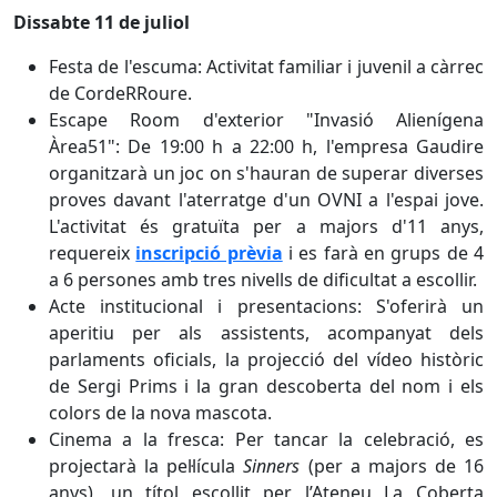
Dissabte 11 de juliol
Festa de l'escuma:
Activitat familiar i juvenil a càrrec
de CordeRRoure.
Escape Room d'exterior "Invasió Alienígena
Àrea51":
De 19:00 h a 22:00 h, l'empresa Gaudire
organitzarà un joc on s'hauran de superar diverses
proves davant l'aterratge d'un OVNI a l'espai jove.
L'activitat és gratuïta per a majors d'11 anys,
requereix
inscripció prèvia
i es farà en grups de 4
a 6 persones amb tres nivells de dificultat a escollir.
Acte institucional i presentacions:
S'oferirà un
aperitiu per als assistents, acompanyat dels
parlaments oficials, la projecció del vídeo històric
de Sergi Prims i la gran descoberta del nom i els
colors de la nova mascota.
Cinema a la fresca:
Per tancar la celebració, es
projectarà la pel·lícula
Sinners
(per a majors de 16
anys), un títol escollit per l’Ateneu La Coberta