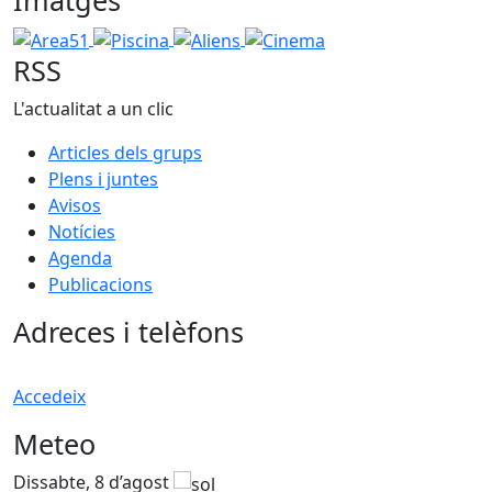
Imatges
Area51
Piscina
Aliens
Cinema
RSS
L'actualitat a un clic
Articles dels grups
Plens i juntes
Avisos
Notícies
Agenda
Publicacions
Adreces i telèfons
Accedeix
Meteo
Dissabte, 8 d’agost
D