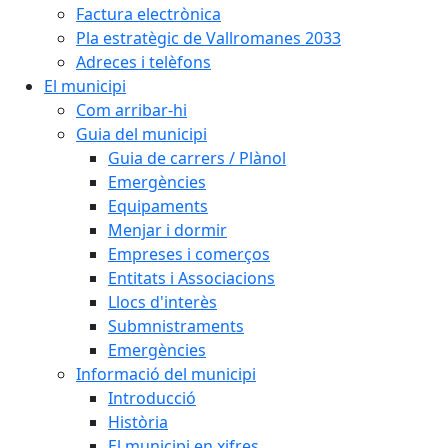
Factura electrònica
Pla estratègic de Vallromanes 2033
Adreces i telèfons
El municipi
Com arribar-hi
Guia del municipi
Guia de carrers / Plànol
Emergències
Equipaments
Menjar i dormir
Empreses i comerços
Entitats i Associacions
Llocs d'interès
Submnistraments
Emergències
Informació del municipi
Introducció
Història
El municipi en xifres