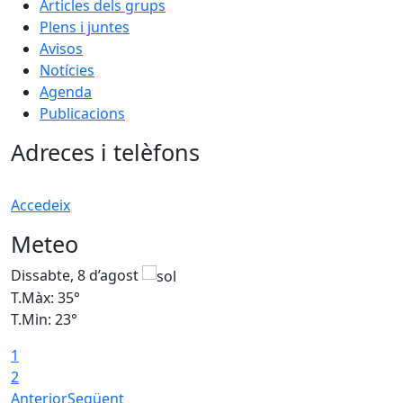
Articles dels grups
Plens i juntes
Avisos
Notícies
Agenda
Publicacions
Adreces i telèfons
Accedeix
Meteo
Dissabte, 8 d’agost
D
T.Màx: 35°
T
T.Min: 23°
T
1
2
Anterior
Següent