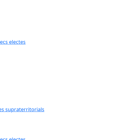
ecs electes
s supraterritorials
ecs electes