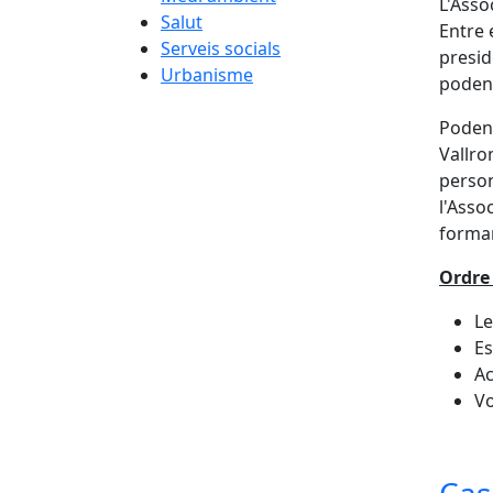
L'Asso
Salut
Entre e
Serveis socials
presid
Urbanisme
poden 
Poden 
Vallro
person
l'Asso
formar
Ordre 
Le
Es
Ac
Vo
Cas