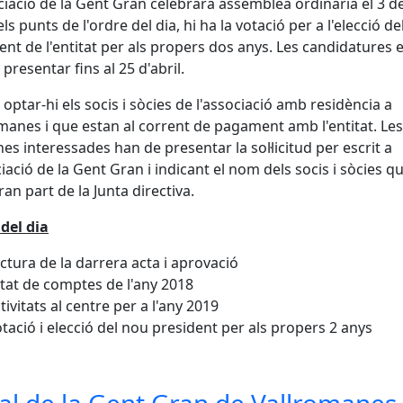
ciació de la Gent Gran celebrarà assemblea ordinària el 3 d
ls punts de l'ordre del dia, hi ha la votació per a l'elecció de
ent de l'entitat per als propers dos anys. Les candidatures 
presentar fins al 25 d'abril.
optar-hi els socis i sòcies de l'associació amb residència a
manes i que estan al corrent de pagament amb l'entitat. Les
es interessades han de presentar la sol·licitud per escrit a
ciació de la Gent Gran i indicant el nom dels socis i sòcies q
an part de la Junta directiva.
del dia
ctura de la darrera acta i aprovació
tat de comptes de l'any 2018
tivitats al centre per a l'any 2019
tació i elecció del nou president per als propers 2 anys
al de la Gent Gran de Vallromanes