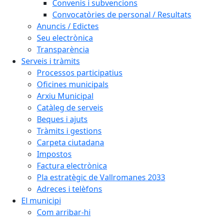
Convenis i subvencions
Convocatòries de personal / Resultats
Anuncis / Edictes
Seu electrònica
Transparència
Serveis i tràmits
Processos participatius
Oficines municipals
Arxiu Municipal
Catàleg de serveis
Beques i ajuts
Tràmits i gestions
Carpeta ciutadana
Impostos
Factura electrònica
Pla estratègic de Vallromanes 2033
Adreces i telèfons
El municipi
Com arribar-hi