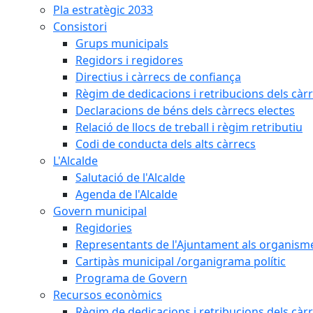
Pla estratègic 2033
Consistori
Grups municipals
Regidors i regidores
Directius i càrrecs de confiança
Règim de dedicacions i retribucions dels càrr
Declaracions de béns dels càrrecs electes
Relació de llocs de treball i règim retributiu
Codi de conducta dels alts càrrecs
L'Alcalde
Salutació de l'Alcalde
Agenda de l'Alcalde
Govern municipal
Regidories
Representants de l'Ajuntament als organisme
Cartipàs municipal /organigrama polític
Programa de Govern
Recursos econòmics
Règim de dedicacions i retribucions dels càrr