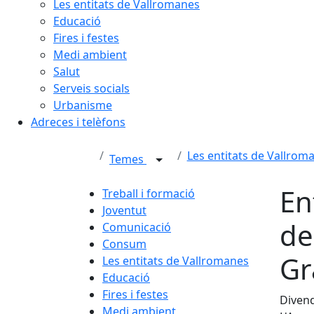
Les entitats de Vallromanes
Educació
Fires i festes
Medi ambient
Salut
Serveis socials
Urbanisme
Adreces i telèfons
Les entitats de Vallrom
Temes
En
Treball i formació
Joventut
de
Comunicació
Consum
Gr
Les entitats de Vallromanes
Educació
Fires i festes
Divend
Medi ambient