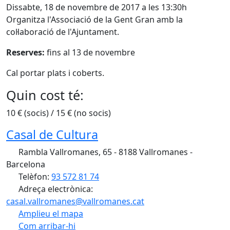
Dissabte, 18 de novembre de 2017 a les 13:30h
Organitza l'Associació de la Gent Gran amb la
col·laboració de l'Ajuntament.
Reserves:
fins al 13 de novembre
Cal portar plats i coberts.
Quin cost té:
10 € (socis) / 15 € (no socis)
Casal de Cultura
Rambla Vallromanes, 65 - 8188 Vallromanes -
Barcelona
Telèfon:
93 572 81 74
Adreça electrònica:
casal.vallromanes@vallromanes.cat
Amplieu el mapa
Com arribar-hi
Leaflet
| ©
OpenStreetMap
contributors