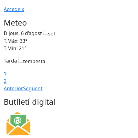
Accedeix
Meteo
Dijous, 6 d’agost
D
T.Màx: 33°
T
T.Min: 21°
T
Tarda
T
1
2
Anterior
Següent
Butlletí digital