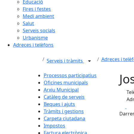
Educació
Fires i festes
Medi ambient
Salut
Serveis socials
Urbanisme
Adreces i telèfons
Adreces i telè
Serveis i tràmits
Jo
Processos participatius
Oficines municipals
Arxiu Municipal
Tel
Catàleg de serveis
Adr
Beques i ajuts
Fa
Tràmits i gestions
Darrer
Carpeta ciutadana
Impostos
Factura electrònica