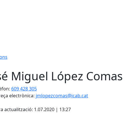
fons
sé Miguel López Comas
èfon:
609 428 305
eça electrònica:
jmlopezcomas@icab.cat
cebook
X
a actualització: 1.07.2020 | 13:27