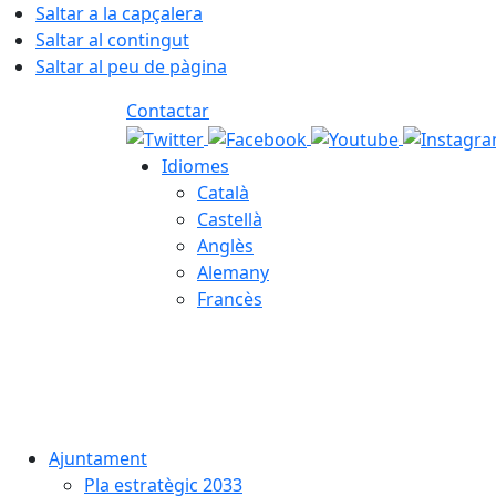
Saltar a la capçalera
Saltar al contingut
Saltar al peu de pàgina
Contactar
Idiomes
Català
Castellà
Anglès
Alemany
Francès
06.08.2026 | 06:25
Ajuntament
Pla estratègic 2033