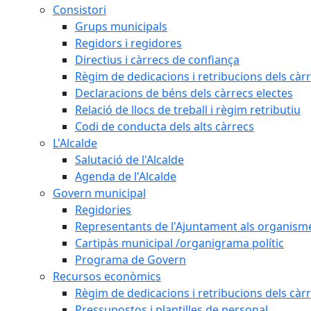
Consistori
Grups municipals
Regidors i regidores
Directius i càrrecs de confiança
Règim de dedicacions i retribucions dels càrr
Declaracions de béns dels càrrecs electes
Relació de llocs de treball i règim retributiu
Codi de conducta dels alts càrrecs
L'Alcalde
Salutació de l'Alcalde
Agenda de l'Alcalde
Govern municipal
Regidories
Representants de l'Ajuntament als organisme
Cartipàs municipal /organigrama polític
Programa de Govern
Recursos econòmics
Règim de dedicacions i retribucions dels càrr
Pressupostos i plantilles de personal