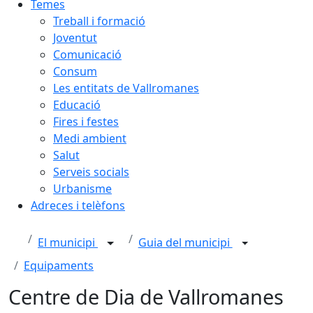
Temes
Treball i formació
Joventut
Comunicació
Consum
Les entitats de Vallromanes
Educació
Fires i festes
Medi ambient
Salut
Serveis socials
Urbanisme
Adreces i telèfons
El municipi
Guia del municipi
Equipaments
Centre de Dia de Vallromanes