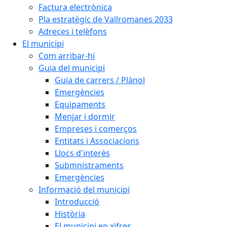
Factura electrònica
Pla estratègic de Vallromanes 2033
Adreces i telèfons
El municipi
Com arribar-hi
Guia del municipi
Guia de carrers / Plànol
Emergències
Equipaments
Menjar i dormir
Empreses i comerços
Entitats i Associacions
Llocs d'interès
Submnistraments
Emergències
Informació del municipi
Introducció
Història
El municipi en xifres