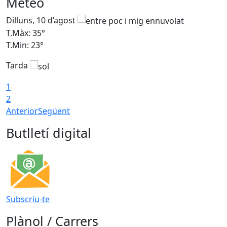
Meteo
Dilluns, 10 d’agost
D
T.Màx: 35°
T
T.Min: 23°
T
Tarda
T
1
2
Anterior
Següent
Butlletí digital
Subscriu-te
Plànol / Carrers