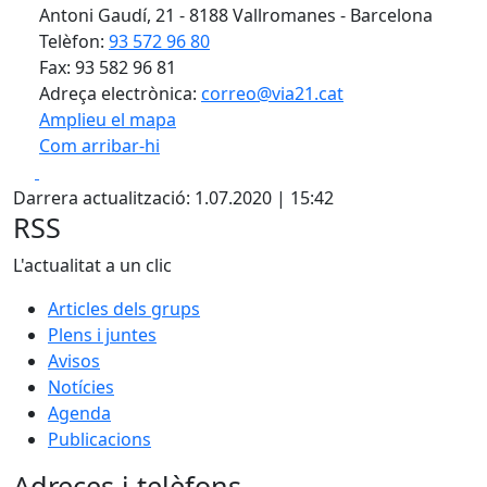
Antoni Gaudí, 21 - 8188 Vallromanes - Barcelona
Telèfon:
93 572 96 80
Fax: 93 582 96 81
Adreça electrònica:
correo@via21.cat
Amplieu el mapa
Com arribar-hi
Leaflet
| ©
OpenStreetMap
contributors
Facebook
X
+
Darrera actualització: 1.07.2020 | 15:42
−
RSS
L'actualitat a un clic
Articles dels grups
Plens i juntes
Avisos
Notícies
Agenda
Publicacions
Adreces i telèfons