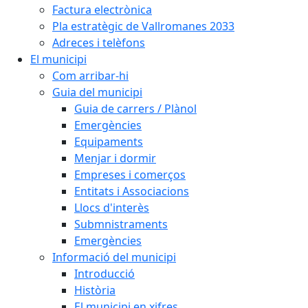
Factura electrònica
Pla estratègic de Vallromanes 2033
Adreces i telèfons
El municipi
Com arribar-hi
Guia del municipi
Guia de carrers / Plànol
Emergències
Equipaments
Menjar i dormir
Empreses i comerços
Entitats i Associacions
Llocs d'interès
Submnistraments
Emergències
Informació del municipi
Introducció
Història
El municipi en xifres