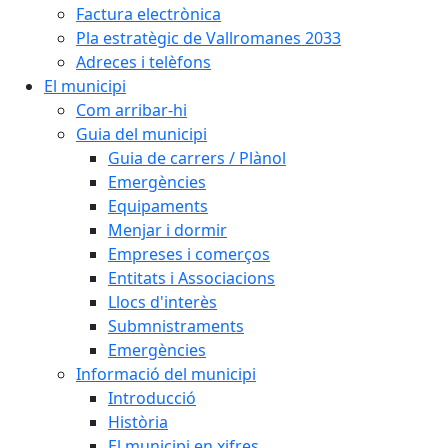
Factura electrònica
Pla estratègic de Vallromanes 2033
Adreces i telèfons
El municipi
Com arribar-hi
Guia del municipi
Guia de carrers / Plànol
Emergències
Equipaments
Menjar i dormir
Empreses i comerços
Entitats i Associacions
Llocs d'interès
Submnistraments
Emergències
Informació del municipi
Introducció
Història
El municipi en xifres