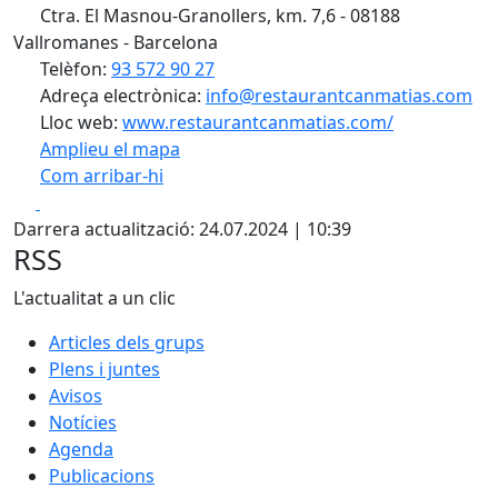
Ctra. El Masnou-Granollers, km. 7,6 - 08188
Vallromanes - Barcelona
Telèfon:
93 572 90 27
Adreça electrònica:
info@restaurantcanmatias.com
Lloc web:
www.restaurantcanmatias.com/
Amplieu el mapa
Com arribar-hi
Leaflet
| ©
OpenStreetMap
contributors
Facebook
X
+
Darrera actualització: 24.07.2024 | 10:39
−
RSS
L'actualitat a un clic
Articles dels grups
Plens i juntes
Avisos
Notícies
Agenda
Publicacions