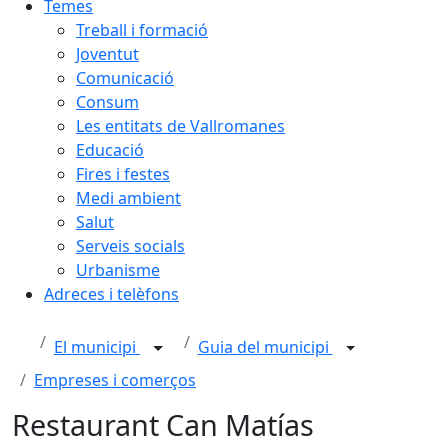
Temes
Treball i formació
Joventut
Comunicació
Consum
Les entitats de Vallromanes
Educació
Fires i festes
Medi ambient
Salut
Serveis socials
Urbanisme
Adreces i telèfons
El municipi
Guia del municipi
Empreses i comerços
Restaurant Can Matías