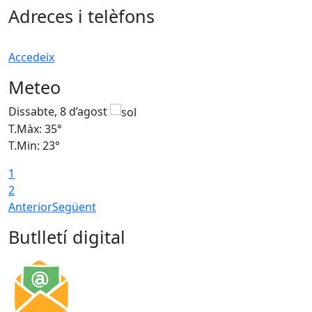
Adreces i telèfons
Accedeix
Meteo
Dissabte, 8 d’agost
D
T.Màx: 35°
T
T.Min: 23°
T
1
2
Anterior
Següent
Butlletí digital