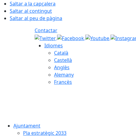
Saltar a la capçalera
Saltar al contingut
Saltar al peu de pàgina
Contactar
Idiomes
Català
Castellà
Anglès
Alemany
Francès
06.08.2026 | 12:28
Ajuntament
Pla estratègic 2033