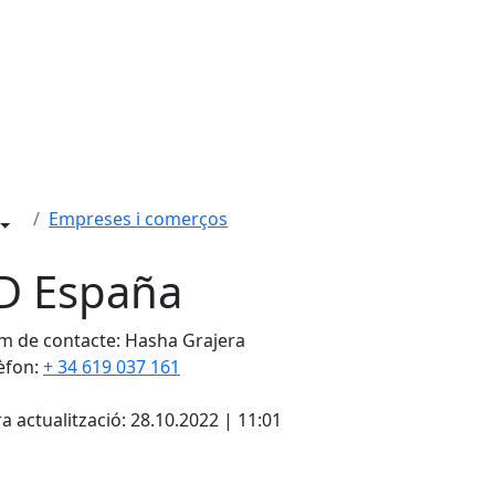
Empreses i comerços
D España
 de contacte: Hasha Grajera
èfon:
+ 34 619 037 161
cebook
X
a actualització: 28.10.2022 | 11:01