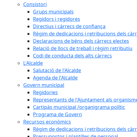
Consistori
Grups municipals
Regidors i regidores
Directius i càrrecs de confiança
Règim de dedicacions i retribucions dels càrr
Declaracions de béns dels càrrecs electes
Relació de llocs de treball i règim retributiu
Codi de conducta dels alts càrrecs
L'Alcalde
Salutació de l'Alcalde
Agenda de l'Alcalde
Govern municipal
Regidories
Representants de l'Ajuntament als organisme
Cartipàs municipal /organigrama polític
Programa de Govern
Recursos econòmics
Règim de dedicacions i retribucions dels càrr
Pressupostos i plantilles de personal