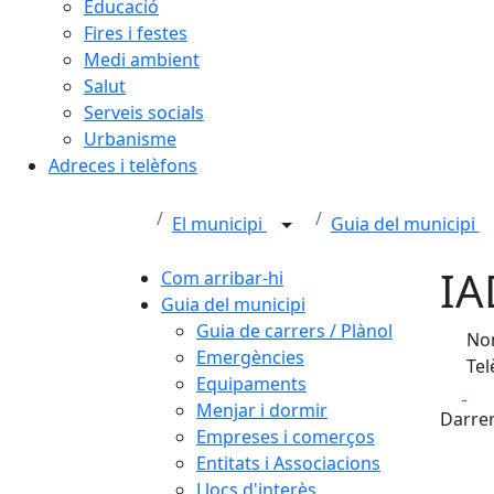
Educació
Fires i festes
Medi ambient
Salut
Serveis socials
Urbanisme
Adreces i telèfons
El municipi
Guia del municipi
IA
Com arribar-hi
Guia del municipi
Guia de carrers / Plànol
Nom
Emergències
Tel
Equipaments
Fa
Menjar i dormir
Darrer
Empreses i comerços
Entitats i Associacions
Llocs d'interès