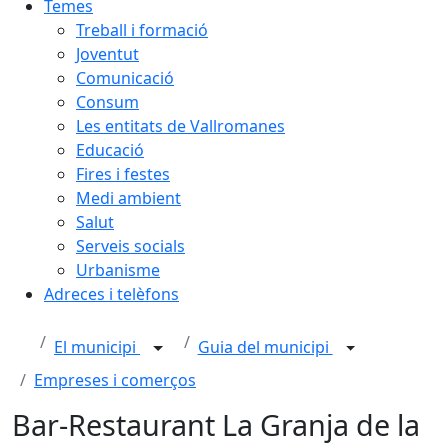
Temes
Treball i formació
Joventut
Comunicació
Consum
Les entitats de Vallromanes
Educació
Fires i festes
Medi ambient
Salut
Serveis socials
Urbanisme
Adreces i telèfons
El municipi
Guia del municipi
Empreses i comerços
Bar-Restaurant La Granja de la