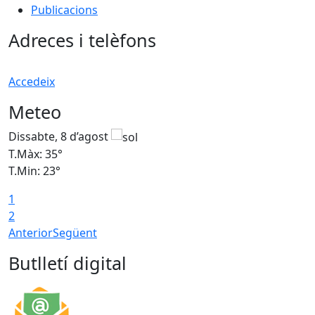
Publicacions
Adreces i telèfons
Accedeix
Meteo
Dissabte, 8 d’agost
D
T.Màx: 35°
T
T.Min: 23°
T
1
2
Anterior
Següent
Butlletí digital