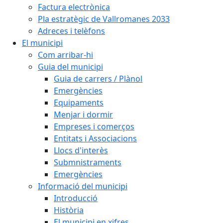
Factura electrònica
Pla estratègic de Vallromanes 2033
Adreces i telèfons
El municipi
Com arribar-hi
Guia del municipi
Guia de carrers / Plànol
Emergències
Equipaments
Menjar i dormir
Empreses i comerços
Entitats i Associacions
Llocs d'interès
Submnistraments
Emergències
Informació del municipi
Introducció
Història
El municipi en xifres