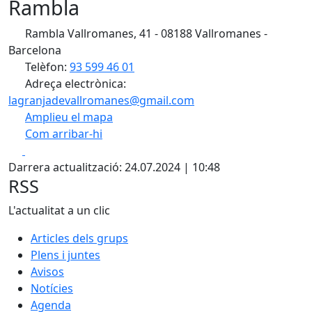
Rambla
Rambla Vallromanes, 41 - 08188 Vallromanes -
Barcelona
Telèfon:
93 599 46 01
Adreça electrònica:
lagranjadevallromanes@gmail.com
Amplieu el mapa
Com arribar-hi
Leaflet
| ©
OpenStreetMap
contributors
Facebook
X
+
Darrera actualització: 24.07.2024 | 10:48
−
RSS
L'actualitat a un clic
Articles dels grups
Plens i juntes
Avisos
Notícies
Agenda