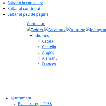
Saltar a la capçalera
Saltar al contingut
Saltar al peu de pàgina
Contactar
Idiomes
Català
Castellà
Anglès
Alemany
Francès
06.08.2026 | 02:24
Ajuntament
Pla estratègic 2033