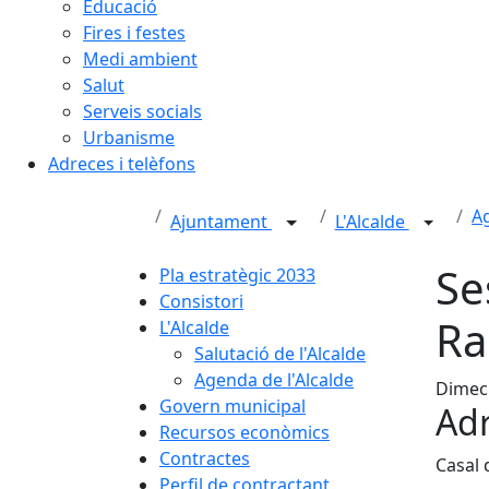
Educació
Fires i festes
Medi ambient
Salut
Serveis socials
Urbanisme
Adreces i telèfons
Ag
Ajuntament
L'Alcalde
Se
Pla estratègic 2033
Consistori
Ra
L'Alcalde
Salutació de l'Alcalde
Agenda de l'Alcalde
Dimecr
Govern municipal
Adr
Recursos econòmics
Contractes
Casal 
Perfil de contractant