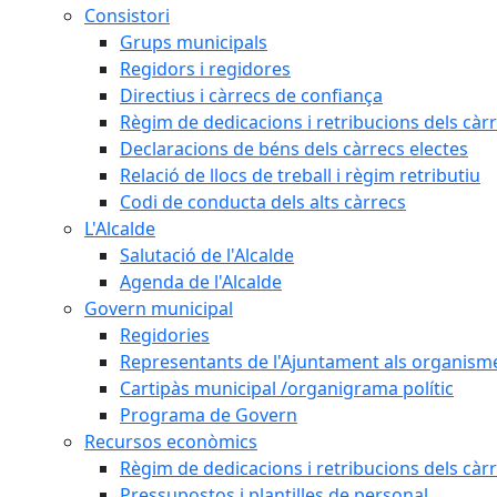
Consistori
Grups municipals
Regidors i regidores
Directius i càrrecs de confiança
Règim de dedicacions i retribucions dels càrr
Declaracions de béns dels càrrecs electes
Relació de llocs de treball i règim retributiu
Codi de conducta dels alts càrrecs
L'Alcalde
Salutació de l'Alcalde
Agenda de l'Alcalde
Govern municipal
Regidories
Representants de l'Ajuntament als organisme
Cartipàs municipal /organigrama polític
Programa de Govern
Recursos econòmics
Règim de dedicacions i retribucions dels càrr
Pressupostos i plantilles de personal