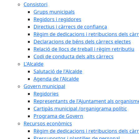
Consistori
Grups municipals
Regidors i regidores
Directius i càrrecs de confiança
Règim de dedicacions i retribucions dels càrr
Declaracions de béns dels càrrecs electes
Relació de llocs de treball i règim retributiu
Codi de conducta dels alts càrrecs
L'Alcalde
Salutació de l'Alcalde
Agenda de l'Alcalde
Govern municipal
Regidories
Representants de l'Ajuntament als organisme
Cartipàs municipal /organigrama polític
Programa de Govern
Recursos econòmics
Règim de dedicacions i retribucions dels càrr
Pressupostos i plantilles de personal