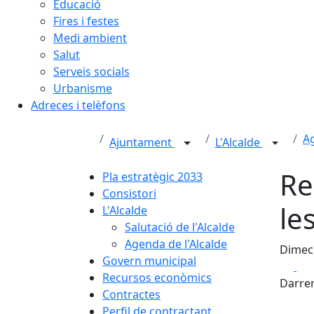
Educació
Fires i festes
Medi ambient
Salut
Serveis socials
Urbanisme
Adreces i telèfons
Ag
Ajuntament
L'Alcalde
Re
Pla estratègic 2033
Consistori
le
L'Alcalde
Salutació de l'Alcalde
Agenda de l'Alcalde
Dimecr
Govern municipal
Fa
Recursos econòmics
Darrer
Contractes
Perfil de contractant