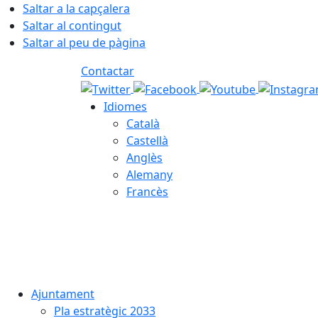
Saltar a la capçalera
Saltar al contingut
Saltar al peu de pàgina
Contactar
Idiomes
Català
Castellà
Anglès
Alemany
Francès
07.08.2026 | 06:03
Ajuntament
Pla estratègic 2033