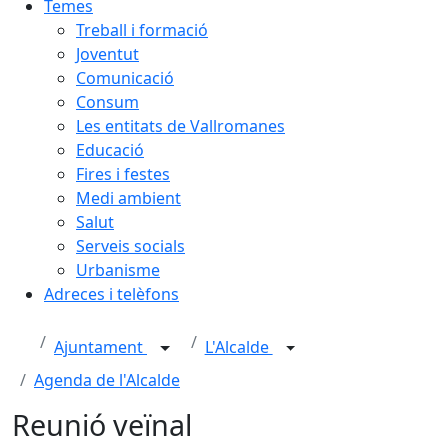
Temes
Treball i formació
Joventut
Comunicació
Consum
Les entitats de Vallromanes
Educació
Fires i festes
Medi ambient
Salut
Serveis socials
Urbanisme
Adreces i telèfons
Ajuntament
L'Alcalde
Agenda de l'Alcalde
Reunió veïnal