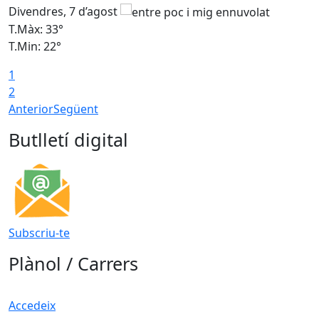
Divendres, 7 d’agost
D
T.Màx: 33°
T
T.Min: 22°
T
1
2
Anterior
Següent
Butlletí digital
Subscriu-te
Plànol / Carrers
Accedeix