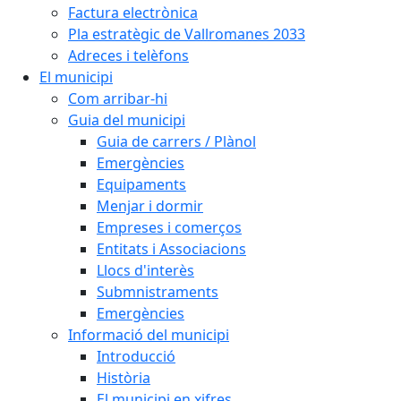
Factura electrònica
Pla estratègic de Vallromanes 2033
Adreces i telèfons
El municipi
Com arribar-hi
Guia del municipi
Guia de carrers / Plànol
Emergències
Equipaments
Menjar i dormir
Empreses i comerços
Entitats i Associacions
Llocs d'interès
Submnistraments
Emergències
Informació del municipi
Introducció
Història
El municipi en xifres