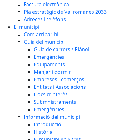
Factura electrònica
Pla estratègic de Vallromanes 2033
Adreces i telèfons
El municipi
Com arribar-hi
Guia del municipi
Guia de carrers / Plànol
Emergències
Equipaments
Menjar i dormir
Empreses i comerços
Entitats i Associacions
Llocs d'interès
Submnistraments
Emergències
Informació del municipi
Introducció
Història
El municipi en xifres