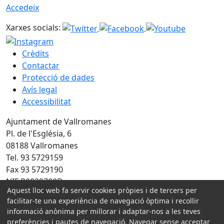
Accedeix
Xarxes socials:
Crèdits
Contactar
Protecció de dades
Avís legal
Accessibilitat
Ajuntament de Vallromanes
Pl. de l'Església, 6
08188 Vallromanes
Tel. 93 5729159
Fax 93 5729190
NIF P0829700D
Aquest lloc web fa servir cookies pròpies i de tercers per
facilitar-te una experiència de navegació òptima i recollir
Amb la col·laboració de:
informació anònima per millorar i adaptar-nos a les teves
preferències i pautes de navegació. Navegar sense acceptar