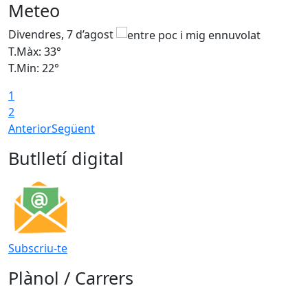
Meteo
Divendres, 7 d’agost
D
T.Màx: 33°
T
T.Min: 22°
T
1
2
Anterior
Següent
Butlletí digital
Subscriu-te
Plànol / Carrers