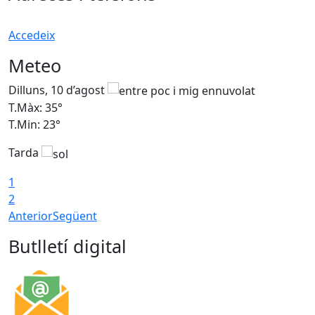
Accedeix
Meteo
Dilluns, 10 d’agost
D
T.Màx: 35°
T
T.Min: 23°
T
Tarda
T
1
2
Anterior
Següent
Butlletí digital