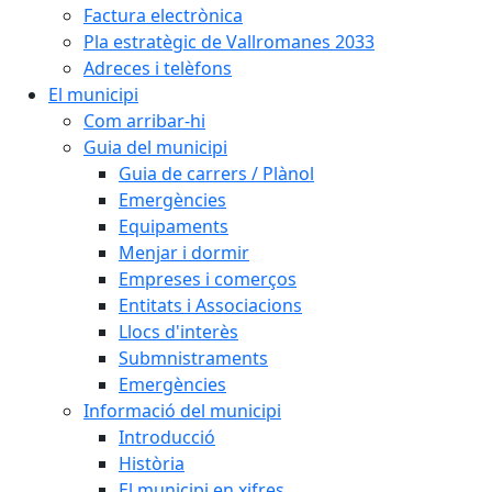
Factura electrònica
Pla estratègic de Vallromanes 2033
Adreces i telèfons
El municipi
Com arribar-hi
Guia del municipi
Guia de carrers / Plànol
Emergències
Equipaments
Menjar i dormir
Empreses i comerços
Entitats i Associacions
Llocs d'interès
Submnistraments
Emergències
Informació del municipi
Introducció
Història
El municipi en xifres