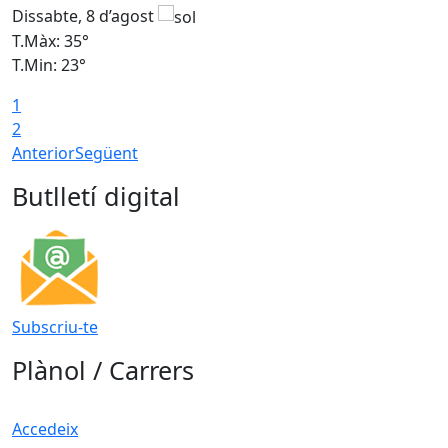
Dissabte, 8 d’agost
D
T.Màx: 35°
T
T.Min: 23°
T
1
2
Anterior
Següent
Butlletí digital
Subscriu-te
Plànol / Carrers
Accedeix