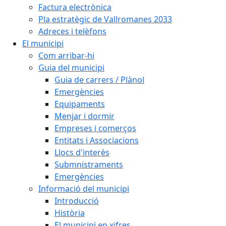
Factura electrònica
Pla estratègic de Vallromanes 2033
Adreces i telèfons
El municipi
Com arribar-hi
Guia del municipi
Guia de carrers / Plànol
Emergències
Equipaments
Menjar i dormir
Empreses i comerços
Entitats i Associacions
Llocs d'interès
Submnistraments
Emergències
Informació del municipi
Introducció
Història
El municipi en xifres