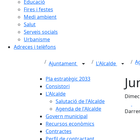
Educació
Fires i festes
Medi ambient
Salut
Serveis socials
Urbanisme
Adreces i telèfons
Ag
Ajuntament
L'Alcalde
Ju
Pla estratègic 2033
Consistori
L'Alcalde
Dimecr
Salutació de l'Alcalde
Fa
Agenda de l'Alcalde
Darrer
Govern municipal
Recursos econòmics
Contractes
Perfil de contractant