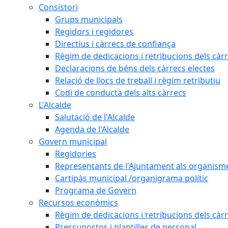
Consistori
Grups municipals
Regidors i regidores
Directius i càrrecs de confiança
Règim de dedicacions i retribucions dels càrr
Declaracions de béns dels càrrecs electes
Relació de llocs de treball i règim retributiu
Codi de conducta dels alts càrrecs
L'Alcalde
Salutació de l'Alcalde
Agenda de l'Alcalde
Govern municipal
Regidories
Representants de l'Ajuntament als organisme
Cartipàs municipal /organigrama polític
Programa de Govern
Recursos econòmics
Règim de dedicacions i retribucions dels càrr
Pressupostos i plantilles de personal