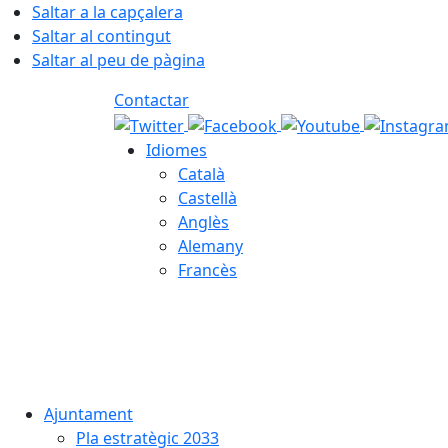
Saltar a la capçalera
Saltar al contingut
Saltar al peu de pàgina
Contactar
Idiomes
Català
Castellà
Anglès
Alemany
Francès
07.08.2026 | 11:31
Ajuntament
Pla estratègic 2033