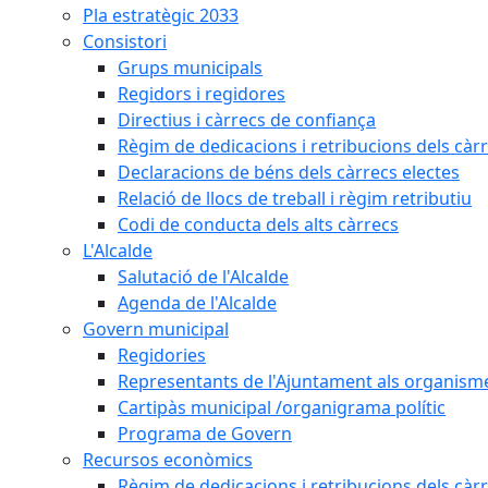
Pla estratègic 2033
Consistori
Grups municipals
Regidors i regidores
Directius i càrrecs de confiança
Règim de dedicacions i retribucions dels càrr
Declaracions de béns dels càrrecs electes
Relació de llocs de treball i règim retributiu
Codi de conducta dels alts càrrecs
L'Alcalde
Salutació de l'Alcalde
Agenda de l'Alcalde
Govern municipal
Regidories
Representants de l'Ajuntament als organisme
Cartipàs municipal /organigrama polític
Programa de Govern
Recursos econòmics
Règim de dedicacions i retribucions dels càrr