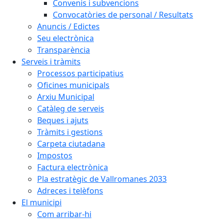
Convenis i subvencions
Convocatòries de personal / Resultats
Anuncis / Edictes
Seu electrònica
Transparència
Serveis i tràmits
Processos participatius
Oficines municipals
Arxiu Municipal
Catàleg de serveis
Beques i ajuts
Tràmits i gestions
Carpeta ciutadana
Impostos
Factura electrònica
Pla estratègic de Vallromanes 2033
Adreces i telèfons
El municipi
Com arribar-hi