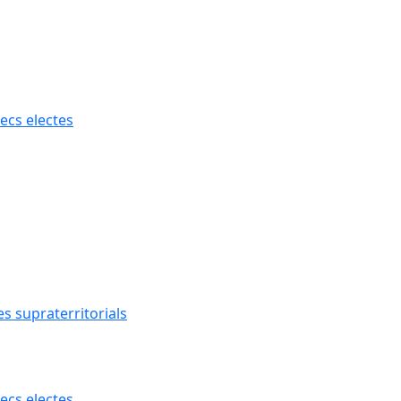
ecs electes
s supraterritorials
ecs electes