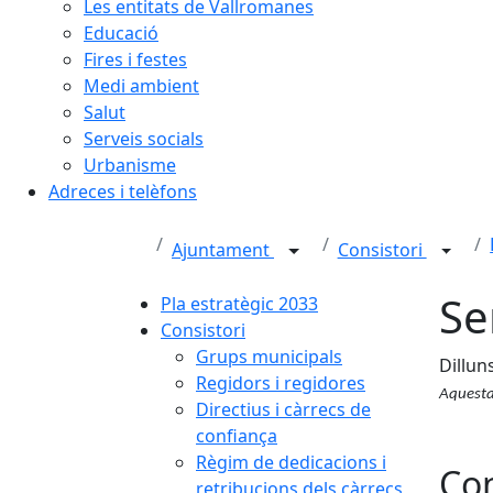
Les entitats de Vallromanes
Educació
Fires i festes
Medi ambient
Salut
Serveis socials
Urbanisme
Adreces i telèfons
Ajuntament
Consistori
Se
Pla estratègic 2033
Consistori
Grups municipals
Dillun
Regidors i regidores
Aquesta 
Directius i càrrecs de
confiança
Règim de dedicacions i
Con
retribucions dels càrrecs