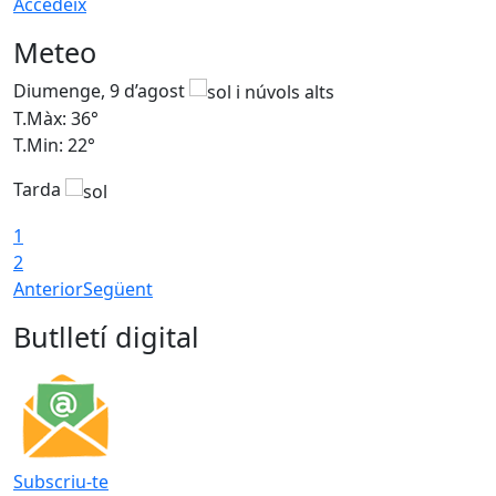
Accedeix
Meteo
Diumenge, 9 d’agost
D
T.Màx: 36°
T
T.Min: 22°
T
Tarda
T
1
2
Anterior
Següent
Butlletí digital
Subscriu-te