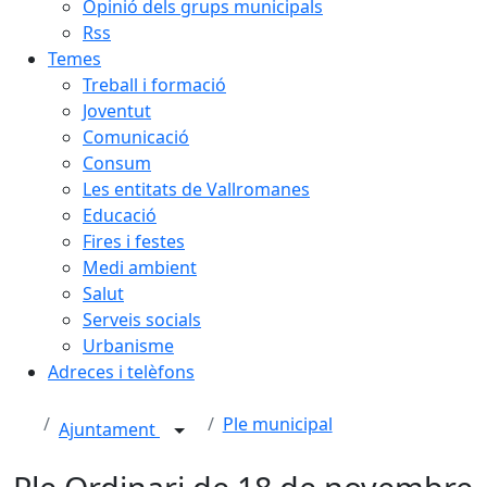
Opinió dels grups municipals
Rss
Temes
Treball i formació
Joventut
Comunicació
Consum
Les entitats de Vallromanes
Educació
Fires i festes
Medi ambient
Salut
Serveis socials
Urbanisme
Adreces i telèfons
Ple municipal
Ajuntament