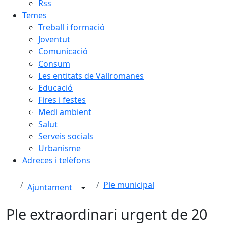
Rss
Temes
Treball i formació
Joventut
Comunicació
Consum
Les entitats de Vallromanes
Educació
Fires i festes
Medi ambient
Salut
Serveis socials
Urbanisme
Adreces i telèfons
Ple municipal
Ajuntament
Ple extraordinari urgent de 20