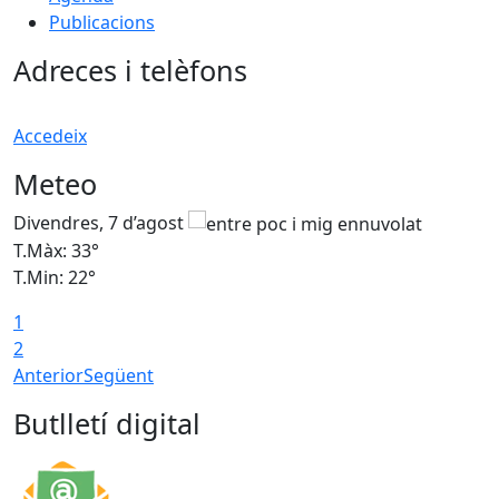
Publicacions
Adreces i telèfons
Accedeix
Meteo
Divendres, 7 d’agost
D
T.Màx: 33°
T
T.Min: 22°
T
1
2
Anterior
Següent
Butlletí digital