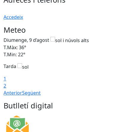
Accedeix
Meteo
Diumenge, 9 d’agost
D
T.Màx: 36°
T
T.Min: 22°
T
Tarda
T
1
2
Anterior
Següent
Butlletí digital