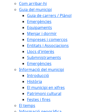
Com arribar-hi
Guia del municipi
Guia de carrers / Plànol
Emergències
Equipaments
Menjar i dormir
Empreses i comerços
Entitats i Associacions
Llocs d'interès
Submnistraments
Emergències
Informació del municipi
Introducció
Història
El municipi en xifres
Patrimoni cultural
Festes i fires
El temps
Informació geogràfica