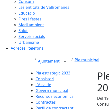
Consum
Les entitats de Vallromanes
Educació
Fires i festes
Medi ambient
Salut
Serveis socials
Urbanisme
Adreces i telèfons
Ple municipal
Ajuntament
Pl
Pla estratègic 2033
Consistori
20
L'Alcalde
Govern municipal
Recursos econòmics
Del 19
Contractes
Consul
Perfil de contractant