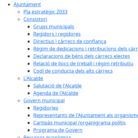
Ajuntament
Pla estratègic 2033
Consistori
Grups municipals
Regidors i regidores
Directius i càrrecs de confiança
Règim de dedicacions i retribucions dels càrr
Declaracions de béns dels càrrecs electes
Relació de llocs de treball i règim retributiu
Codi de conducta dels alts càrrecs
L'Alcalde
Salutació de l'Alcalde
Agenda de l'Alcalde
Govern municipal
Regidories
Representants de l'Ajuntament als organisme
Cartipàs municipal /organigrama polític
Programa de Govern
Recursos econòmics