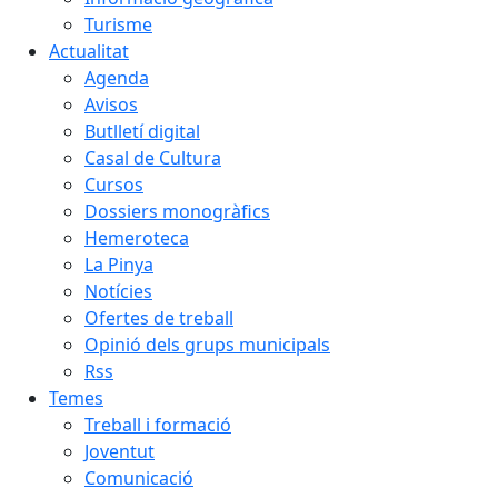
Turisme
Actualitat
Agenda
Avisos
Butlletí digital
Casal de Cultura
Cursos
Dossiers monogràfics
Hemeroteca
La Pinya
Notícies
Ofertes de treball
Opinió dels grups municipals
Rss
Temes
Treball i formació
Joventut
Comunicació