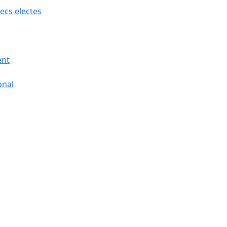
ecs electes
ent
onal