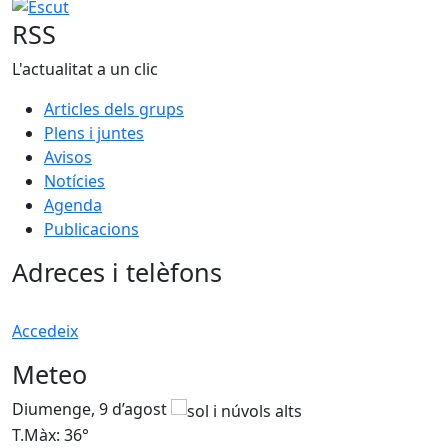
Escut
RSS
L'actualitat a un clic
Articles dels grups
Plens i juntes
Avisos
Notícies
Agenda
Publicacions
Adreces i telèfons
Accedeix
Meteo
Diumenge, 9 d’agost
D
T.Màx: 36°
T