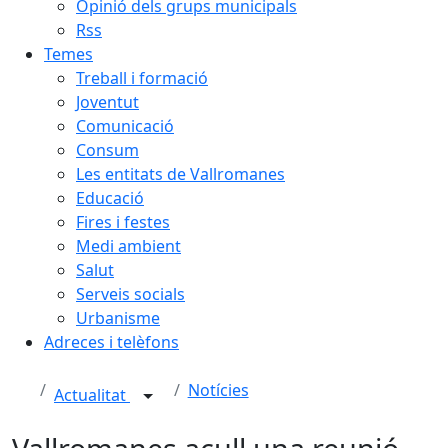
Opinió dels grups municipals
Rss
Temes
Treball i formació
Joventut
Comunicació
Consum
Les entitats de Vallromanes
Educació
Fires i festes
Medi ambient
Salut
Serveis socials
Urbanisme
Adreces i telèfons
Notícies
Actualitat