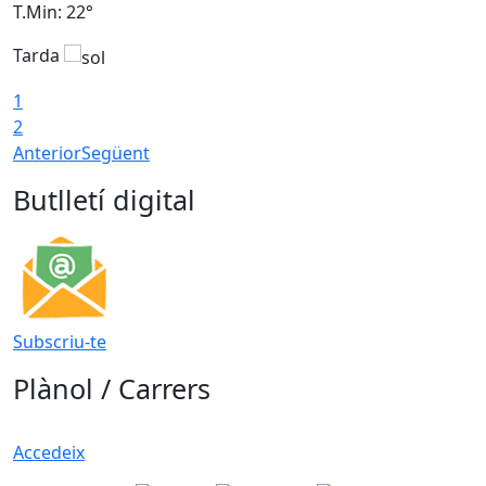
T.Min: 22°
T
Tarda
T
1
2
Anterior
Següent
Butlletí digital
Subscriu-te
Plànol / Carrers
Accedeix