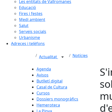
Les entitats de Vallromanes
Educació
Fires i festes
Medi ambient
Salut
Serveis socials
Urbanisme
Adreces i telèfons
Notícies
Actualitat
S'
Agenda
Avisos
so
Butlletí digital
Casal de Cultura
mu
Cursos
Dossiers monogràfics
d'
Hemeroteca
La Pinya