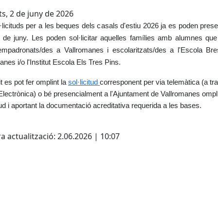
s, 2 de juny de 2026
·licituds per a les beques dels casals d'estiu 2026 ja es poden prese
 de juny. Les poden sol·licitar aquelles famílies amb alumnes que
empadronats/des a Vallromanes i escolaritzats/des a l'Escola Bre
anes i/o l'Institut Escola Els Tres Pins.
t es pot fer omplint la
sol·licitud
corresponent per via telemàtica (a tr
Electrònica) o bé presencialment a l'Ajuntament de Vallromanes ompli
itud i aportant la documentació acreditativa requerida a les bases.
cebook
X
a actualització: 2.06.2026 | 10:07