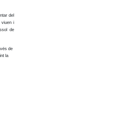
ntar del
 viuen i
ssol de
avés de
nt la