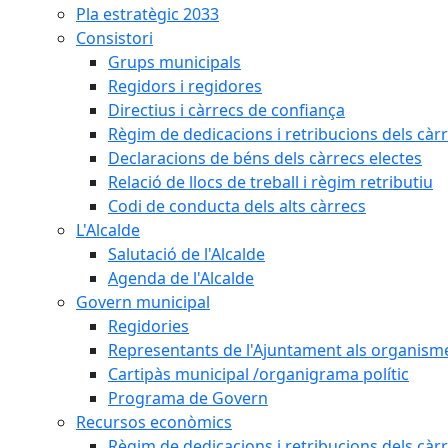
Pla estratègic 2033
Consistori
Grups municipals
Regidors i regidores
Directius i càrrecs de confiança
Règim de dedicacions i retribucions dels càrr
Declaracions de béns dels càrrecs electes
Relació de llocs de treball i règim retributiu
Codi de conducta dels alts càrrecs
L'Alcalde
Salutació de l'Alcalde
Agenda de l'Alcalde
Govern municipal
Regidories
Representants de l'Ajuntament als organisme
Cartipàs municipal /organigrama polític
Programa de Govern
Recursos econòmics
Règim de dedicacions i retribucions dels càrr