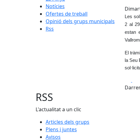
Notícies
Dimart
Ofertes de treball
Les sol
Opinió dels grups municipals
2 al 29
Rss
estan 
Vallrom
El tràmi
la Seu 
sol·lic
Fa
Darrer
RSS
L'actualitat a un clic
Articles dels grups
Plens i juntes
Avisos