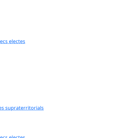
ecs electes
s supraterritorials
ecs electes