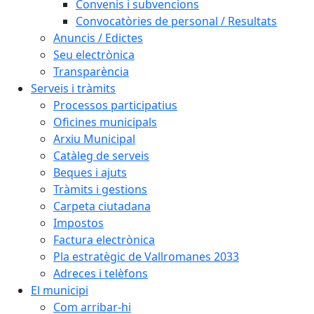
Convenis i subvencions
Convocatòries de personal / Resultats
Anuncis / Edictes
Seu electrònica
Transparència
Serveis i tràmits
Processos participatius
Oficines municipals
Arxiu Municipal
Catàleg de serveis
Beques i ajuts
Tràmits i gestions
Carpeta ciutadana
Impostos
Factura electrònica
Pla estratègic de Vallromanes 2033
Adreces i telèfons
El municipi
Com arribar-hi