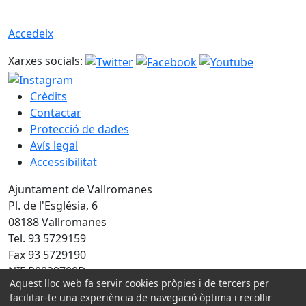
Accedeix
Xarxes socials:
Crèdits
Contactar
Protecció de dades
Avís legal
Accessibilitat
Ajuntament de Vallromanes
Pl. de l'Església, 6
08188 Vallromanes
Tel. 93 5729159
Fax 93 5729190
NIF P0829700D
Aquest lloc web fa servir cookies pròpies i de tercers per
Amb la col·laboració de:
facilitar-te una experiència de navegació òptima i recollir