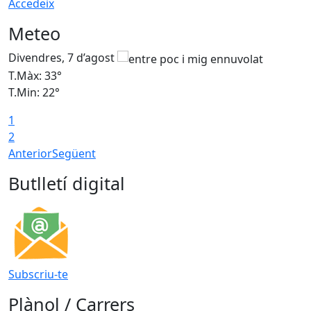
Accedeix
Meteo
Divendres, 7 d’agost
D
T.Màx: 33°
T
T.Min: 22°
T
1
2
Anterior
Següent
Butlletí digital
Subscriu-te
Plànol / Carrers