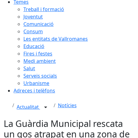
Temes
Treball i formació
Joventut
Comunicació
Consum
Les entitats de Vallromanes
Educació
Fires i festes
Medi ambient
Salut
Serveis socials
Urbanisme
Adreces i telèfons
Notícies
Actualitat
La Guàrdia Municipal rescata
un gos atrapat en una zona de