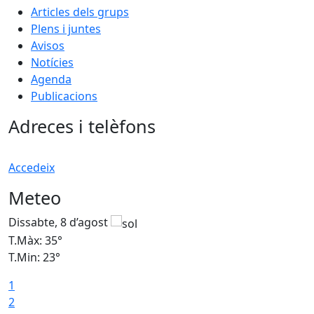
Articles dels grups
Plens i juntes
Avisos
Notícies
Agenda
Publicacions
Adreces i telèfons
Accedeix
Meteo
Dissabte, 8 d’agost
D
T.Màx: 35°
T
T.Min: 23°
T
1
2