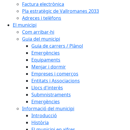
Factura electrònica
Pla estratègic de Vallromanes 2033
Adreces i telèfons
El municipi
Com arribar-hi
Guia del municipi
Guia de carrers / Plànol
Emergències
Equipaments
Menjar i dormir
Empreses i comerços
Entitats i Associacions
Llocs d'interès
Submnistraments
Emergències
Informació del municipi
Introducció
Història
El municipi en xifres