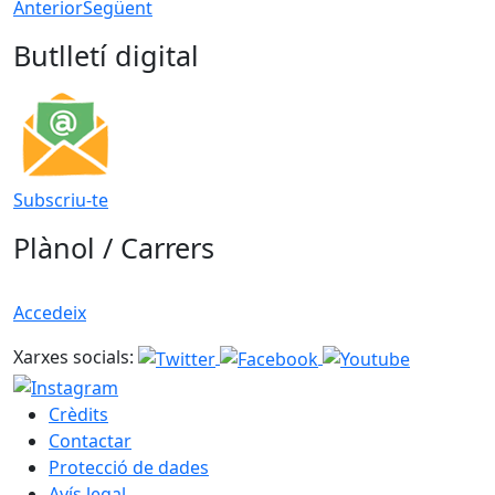
Anterior
Següent
Butlletí digital
Subscriu-te
Plànol / Carrers
Accedeix
Xarxes socials:
Crèdits
Contactar
Protecció de dades
Avís legal