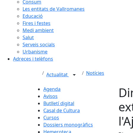
Consum
Les entitats de Vallromanes
Educació
Fires i festes
Medi ambient
Salut
Serveis socials
Urbanisme
Adreces i telèfons
Notícies
Actualitat
Di
Agenda
Avisos
ex
Butlletí digital
Casal de Cultura
l'
Cursos
Dossiers monogràfics
Hemeroteca