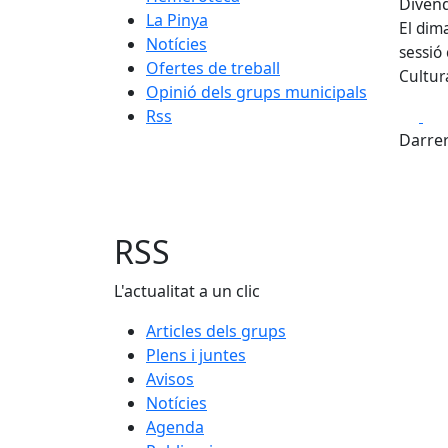
Divend
La Pinya
El dim
Notícies
sessió
Ofertes de treball
Cultura
Opinió dels grups municipals
Fa
Rss
Darrer
RSS
L'actualitat a un clic
Articles dels grups
Plens i juntes
Avisos
Notícies
Agenda