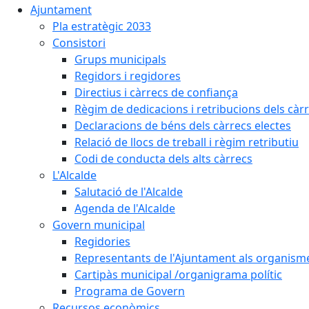
Ajuntament
Pla estratègic 2033
Consistori
Grups municipals
Regidors i regidores
Directius i càrrecs de confiança
Règim de dedicacions i retribucions dels càrr
Declaracions de béns dels càrrecs electes
Relació de llocs de treball i règim retributiu
Codi de conducta dels alts càrrecs
L'Alcalde
Salutació de l'Alcalde
Agenda de l'Alcalde
Govern municipal
Regidories
Representants de l'Ajuntament als organisme
Cartipàs municipal /organigrama polític
Programa de Govern
Recursos econòmics