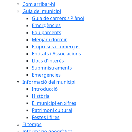
Com arribar-hi
Guia del municipi
Guia de carrers / Plànol
Emergències
Equipaments
Menjar i dormir
Empreses i comerços
Entitats i Associacions
Llocs d'interès
Submnistraments
Emergències
Informació del municipi
Introducció
Història
El municipi en xifres
Patrimoni cultural
Festes i fires
El temps
Informació geogràfica