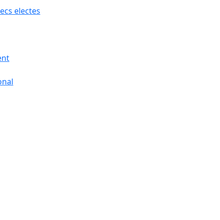
ecs electes
ent
onal