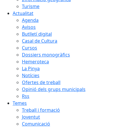
Turisme
Actualitat
Agenda
Avisos
Butlletí digital
Casal de Cultura
Cursos
Dossiers monogràfics
Hemeroteca
La Pinya
Notícies
Ofertes de treball
Opinió dels grups municipals
Rss
Temes
Treball i formació
Joventut
Comunicació