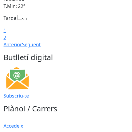
T.Min: 22°
T
Tarda
T
1
2
Anterior
Següent
Butlletí digital
Subscriu-te
Plànol / Carrers
Accedeix