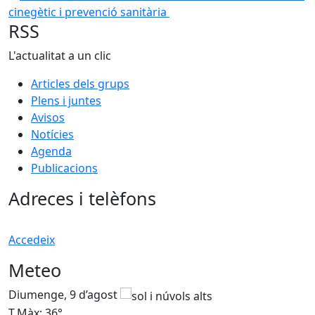
RSS
L'actualitat a un clic
Articles dels grups
Plens i juntes
Avisos
Notícies
Agenda
Publicacions
Adreces i telèfons
Accedeix
Meteo
Diumenge, 9 d’agost
D
T.Màx: 36°
T