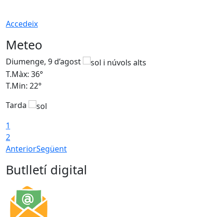
Accedeix
Meteo
Diumenge, 9 d’agost
D
T.Màx: 36°
T
T.Min: 22°
T
Tarda
T
1
2
Anterior
Següent
Butlletí digital