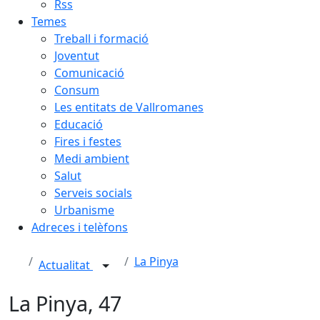
Rss
Temes
Treball i formació
Joventut
Comunicació
Consum
Les entitats de Vallromanes
Educació
Fires i festes
Medi ambient
Salut
Serveis socials
Urbanisme
Adreces i telèfons
La Pinya
Actualitat
La Pinya, 47