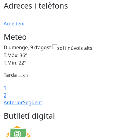
Adreces i telèfons
Accedeix
Meteo
Diumenge, 9 d’agost
D
T.Màx: 36°
T
T.Min: 22°
T
Tarda
T
1
2
Anterior
Següent
Butlletí digital