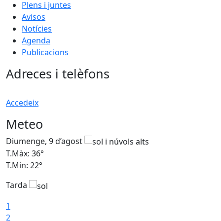
Plens i juntes
Avisos
Notícies
Agenda
Publicacions
Adreces i telèfons
Accedeix
Meteo
Diumenge, 9 d’agost
D
T.Màx: 36°
T
T.Min: 22°
T
Tarda
T
1
2