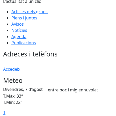
L'actualitat a un clic
Articles dels grups
Plens i juntes
Avisos
Notícies
Agenda
Publicacions
Adreces i telèfons
Accedeix
Meteo
Divendres, 7 d’agost
D
T.Màx: 33°
T
T.Min: 22°
T
1