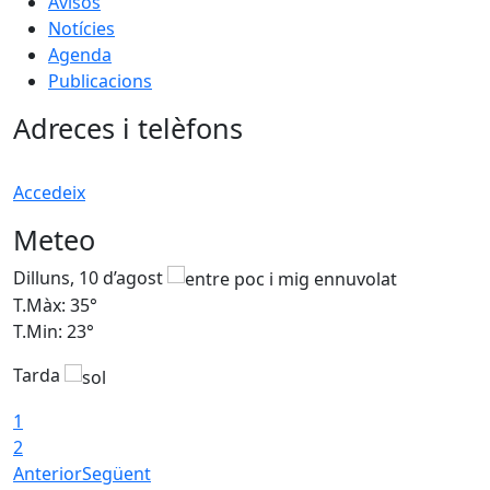
Avisos
Notícies
Agenda
Publicacions
Adreces i telèfons
Accedeix
Meteo
Dilluns, 10 d’agost
D
T.Màx: 35°
T
T.Min: 23°
T
Tarda
T
1
2
Anterior
Següent