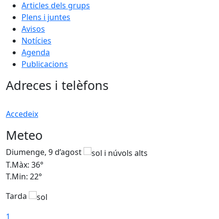
Articles dels grups
Plens i juntes
Avisos
Notícies
Agenda
Publicacions
Adreces i telèfons
Accedeix
Meteo
Diumenge, 9 d’agost
D
T.Màx: 36°
T
T.Min: 22°
T
Tarda
T
1