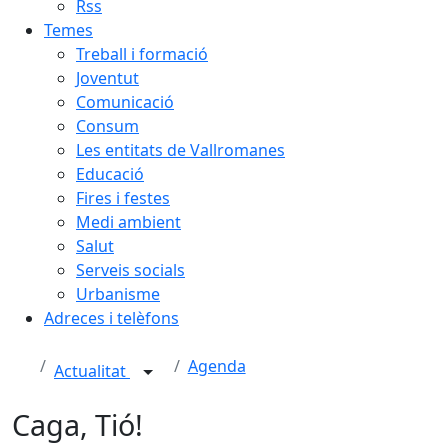
Rss
Temes
Treball i formació
Joventut
Comunicació
Consum
Les entitats de Vallromanes
Educació
Fires i festes
Medi ambient
Salut
Serveis socials
Urbanisme
Adreces i telèfons
Agenda
Actualitat
Caga, Tió!