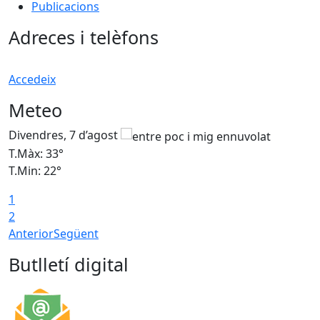
Publicacions
Adreces i telèfons
Accedeix
Meteo
Divendres, 7 d’agost
D
T.Màx: 33°
T
T.Min: 22°
T
1
2
Anterior
Següent
Butlletí digital