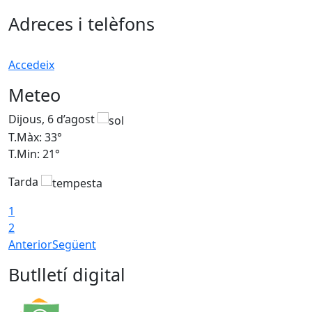
Adreces i telèfons
Accedeix
Meteo
Dijous, 6 d’agost
D
T.Màx: 33°
T
T.Min: 21°
T
Tarda
T
1
2
Anterior
Següent
Butlletí digital