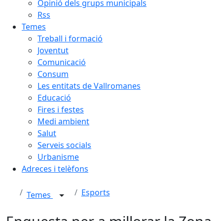
Opinió dels grups municipals
Rss
Temes
Treball i formació
Joventut
Comunicació
Consum
Les entitats de Vallromanes
Educació
Fires i festes
Medi ambient
Salut
Serveis socials
Urbanisme
Adreces i telèfons
Esports
Temes